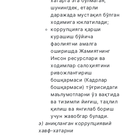
хатарга эга бўлмаган,
шунингдек, етарли
даражада мустақил бўлган
ходимига юклатилади;
коррупцияга қарши
курашиш бўйича
фаолиятни амалга
оширишда Жамиятнинг
Инсон ресурслари ва
ходимлар салоҳиятини
ривожлантириш
бошқармаси (Кадрлар
бошқармаси) тўғрисидаги
маълумотларни ўз вақтида
ва тизимли йиғиш, таҳлил
қилиш ва янгилаб бориш
учун жавобгар булади.
э) аниқланган коррупциявий
хавф-хатарни