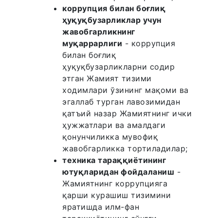
коррупция билан боғлиқ
ҳуқуқбузарликлар учун
жавобгарликнинг
муқаррарлиги
- коррупция
билан боғлиқ
ҳуқуқбузарликларни содир
этган Жамият тизими
ходимлари ўзининг мақоми ва
эгаллаб турган лавозимидан
қатъий назар Жамиятнинг ички
ҳужжатлари ва амалдаги
қонунчиликка мувофиқ
жавобгарликка тортиладилар;
техника тараққиётининг
ютуқларидан фойдаланиш
-
Жамиятнинг коррупцияга
қарши курашиш тизимини
яратишда илм-фан