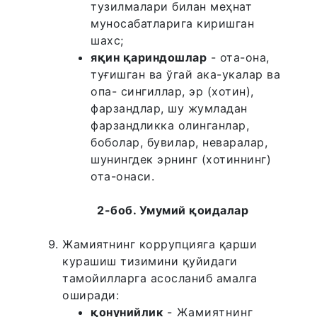
тузилмалари билан меҳнат
муносабатларига киришган
шахс;
яқин қариндошлар
- ота-она,
туғишган ва ўгай ака-укалар ва
опа- сингиллар, эр (хотин),
фарзандлар, шу жумладан
фарзандликка олинганлар,
боболар, бувилар, неваралар,
шунингдек эрнинг (хотиннинг)
ота-онаси.
2-боб. Умумий қоидалар
Жамиятнинг коррупцияга қарши
курашиш тизимини қуйидаги
тамойилларга асосланиб амалга
оширади:
қонунийлик
- Жамиятнинг