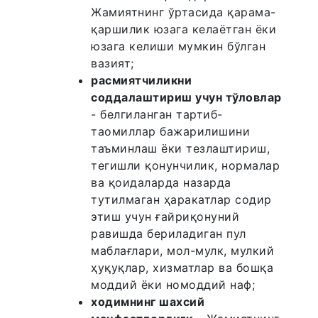
Жамиятнинг ўртасида қарама-
қаршилик юзага келаётган ёки
юзага келиши мумкин бўлган
вазият;
расмиятчиликни
соддалаштириш учун тўловлар
- белгиланган тартиб-
таомиллар бажарилишини
таъминлаш ёки тезлаштириш,
тегишли қонунчилик, нормалар
ва қоидаларда назарда
тутилмаган ҳаракатлар содир
этиш учун ғайриқонуний
равишда бериладиган пул
маблағлари, мол-мулк, мулкий
ҳуқуқлар, хизматлар ва бошқа
моддий ёки номоддий наф;
ходимнинг шахсий