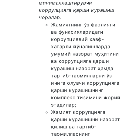
минималлаштирувчи
коррупцияга қарши курашиш
чоралар:
Жамиятнинг ўз фаолияти
ва функсияларидаги
коррупциявий хавф-
хатарли йўналишларда
умумий назорат муҳитини
ва коррупцияга қарши
курашиш назорат ҳамда
тартиб-таомилларни ўз
ичига олувчи коррупцияга
қарши курашишнинг
комплекс тизимини жорий
этадилар;
Жамият коррупцияга
қарши курашишни назорат
қилиш ва тартиб-
таомилларнинг