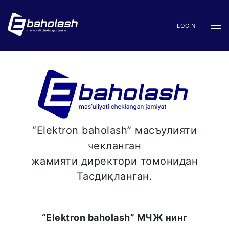
LOGIN
“Elektron baholash” масъулияти
чекланган
жамияти директори томонидан
Тасдиқланган.
“Elektron baholash” МЧЖ нинг