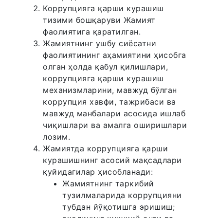
Коррупцияга қарши курашиш
тизими бошқаруви Жамият
фаолиятига қаратилган.
Жамиятнинг ушбу сиёсатни
фаолиятининг аҳамиятини ҳисобга
олган ҳолда қабул қилишлари,
коррупцияга қарши курашиш
механизмларини, мавжуд бўлган
коррупция хавфи, тажрибаси ва
мавжуд манбалари асосида ишлаб
чиқишлари ва амалга оширишлари
лозим.
Жамиятда коррупцияга қарши
курашишнинг асосий мақсадлари
қуйидагилар ҳисобланади:
Жамиятнинг таркибий
тузилмаларида коррупцияни
тубдан йўқотишга эришиш;