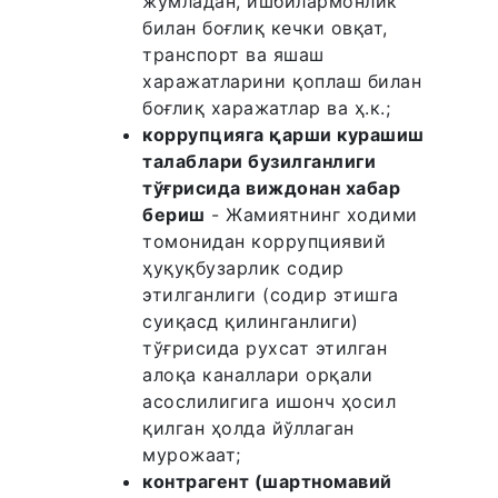
жумладан, ишбилармонлик
билан боғлиқ кечки овқат,
транспорт ва яшаш
харажатларини қоплаш билан
боғлиқ харажатлар ва ҳ.к.;
коррупцияга қарши курашиш
талаблари бузилганлиги
тўғрисида виждонан хабар
бериш
- Жамиятнинг ходими
томонидан коррупциявий
ҳуқуқбузарлик содир
этилганлиги (содир этишга
суиқасд қилинганлиги)
тўғрисида рухсат этилган
алоқа каналлари орқали
асослилигига ишонч ҳосил
қилган ҳолда йўллаган
мурожаат;
контрагент (шартномавий