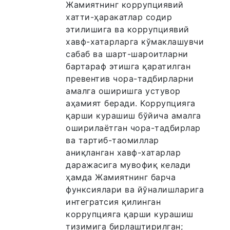
Жамиятнинг коррупциявий
хатти-ҳаракатлар содир
этилишига ва коррупциявий
хавф-хатарларга кўмаклашувчи
сабаб ва шарт-шароитларни
бартараф этишга қаратилган
превентив чора-тадбирларни
амалга оширишга устувор
аҳамият беради. Коррупцияга
қарши курашиш бўйича амалга
оширилаётган чора-тадбирлар
ва тартиб-таомиллар
аниқланган хавф-хатарлар
даражасига мувофиқ келади
ҳамда Жамиятнинг барча
функсиялари ва йўналишларига
интегратсия қилинган
коррупцияга қарши курашиш
тизимига бирлаштирилган;