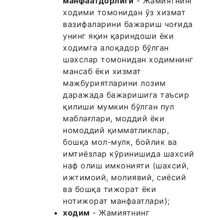
манфаатдорлиги
- Жамиятнинг
ходими томонидан ўз хизмат
вазифаларини бажариш чоғида
унинг яқин қариндоши ёки
ходимга алоқадор бўлган
шахслар томонидан ходимнинг
мансаб ёки хизмат
мажбуриятларини лозим
даражада бажаришига таъсир
қилиши мумкин бўлган пул
маблағлари, моддий ёки
номоддий қимматликлар,
бошқа мол-мулк, бойлик ва
имтиёзлар кўринишида шахсий
наф олиш имконияти (шахсий,
ижтимоий, молиявий, сиёсий
ва бошқа тижорат ёки
нотижорат манфаатлари);
ходим
- Жамиятнинг