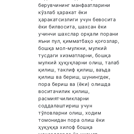
берувчининг манфаатларини
кўзлаб ҳаракат ёки
ҳаракатсизлиги учун бевосита
ёки билвосита, шахсан ёки
учинчи шахслар орқали порани
яъни пул, қимматбаҳо қоғозлар,
бошқа мол-мулкни, мулкий
тусдаги хизматларни, бошқа
мулкий ҳуқуқларни олиш, талаб
қилиш, таклиф қилиш, ваъда
қилиш ва бериш, шунингдек,
пора бериш ва (ёки) олишда
воситачилик қилиш,
расмиятчиликларни
соддалаштириш учун
тўловларни олиш, ходим
томонидан пора олиш ёки
ҳуқуққа хилоф бошқа