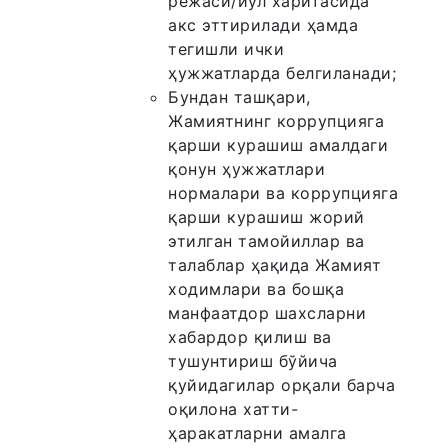
режаси/йўл харитасида
акс эттирилади ҳамда
тегишли ички
ҳужжатларда белгиланади;
Бундан ташқари,
Жамиятнинг коррупцияга
қарши курашиш амалдаги
қонун ҳужжатлари
нормалари ва коррупцияга
қарши курашиш жорий
этилган тамойиллар ва
талаблар ҳақида Жамият
ходимлари ва бошқа
манфаатдор шахсларни
хабардор қилиш ва
тушунтириш бўйича
қуйидагилар орқали барча
оқилона хатти-
ҳаракатларни амалга