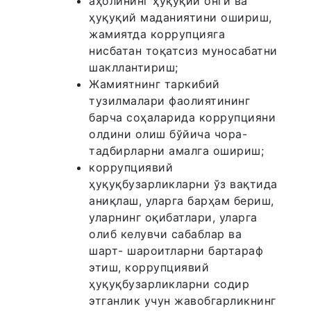
аҳолининг ҳуқуқий онги ва
ҳуқуқий маданиятини ошириш,
жамиятда коррупцияга
нисбатан тоқатсиз муносабатни
шакллантириш;
Жамиятнинг таркибий
тузилмалари фаолиятининг
барча соҳаларида коррупцияни
олдини олиш бўйича чора-
тадбирларни амалга ошириш;
коррупциявий
ҳуқуқбузарликларни ўз вақтида
аниқлаш, уларга барҳам бериш,
уларнинг оқибатлари, уларга
олиб келувчи сабаблар ва
шарт- шароитларни бартараф
этиш, коррупциявий
ҳуқуқбузарликларни содир
этганлик учун жавобгарликнинг