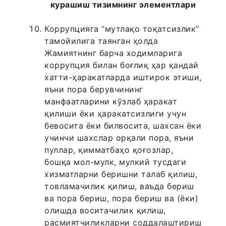
курашиш тизимнинг элементлари
Коррупцияга “мутлақо тоқатсизлик”
тамойилига таянган ҳолда
Жамиятнинг барча ходимларига
коррупция билан боғлиқ ҳар қандай
хатти-ҳаракатларда иштирок этиши,
яъни пора берувчининг
манфаатларини кўзлаб ҳаракат
қилиши ёки ҳаракатсизлиги учун
бевосита ёки билвосита, шахсан ёки
учинчи шахслар орқали пора, яъни
пуллар, қимматбаҳо қоғозлар,
бошқа мол-мулк, мулкий тусдаги
хизматларни беришни талаб қилиш,
товламачилик қилиш, ваъда бериш
ва пора бериш, пора бериш ва (ёки)
олишда воситачилик қилиш,
расмиятчиликларни соддалаштириш