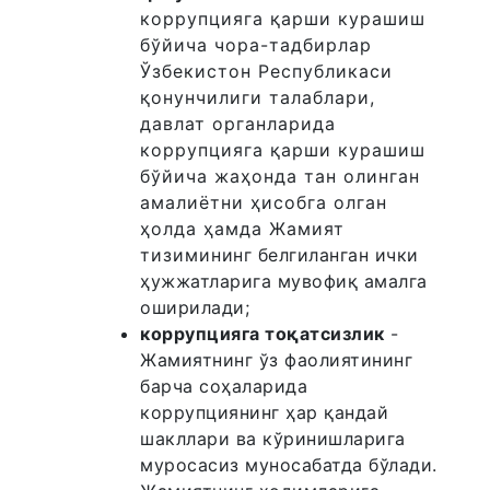
коррупцияга қарши курашиш
бўйича чора-тадбирлар
Ўзбекистон Республикаси
қонунчилиги талаблари,
давлат органларида
коррупцияга қарши курашиш
бўйича жаҳонда тан олинган
амалиётни ҳисобга олган
ҳолда ҳамда Жамият
тизимининг белгиланган ички
ҳужжатларига мувофиқ амалга
оширилади;
коррупцияга тоқатсизлик
-
Жамиятнинг ўз фаолиятининг
барча соҳаларида
коррупциянинг ҳар қандай
шакллари ва кўринишларига
муросасиз муносабатда бўлади.