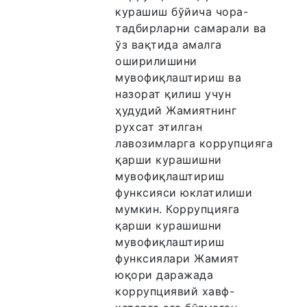
курашиш бўйича чора-
тадбирларни самарали ва
ўз вақтида амалга
оширилишини
мувофиқлаштириш ва
назорат қилиш учун
ҳудудий Жамиятнинг
рухсат этилган
лавозимларга коррупцияга
қарши курашишни
мувофиқлаштириш
функсияси юклатилиши
мумкин. Коррупцияга
қарши курашишни
мувофиқлаштириш
функсиялари Жамият
юқори даражада
коррупциявий хавф-