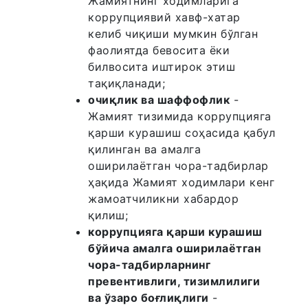
Жамиятнинг ходимларига
коррупциявий хавф-хатар
келиб чиқиши мумкин бўлган
фаолиятда бевосита ёки
билвосита иштирок этиш
тақиқланади;
очиқлик ва шаффофлик
-
Жамият тизимида коррупцияга
қарши курашиш соҳасида қабул
қилинган ва амалга
оширилаётган чора-тадбирлар
ҳақида Жамият ходимлари кенг
жамоатчиликни хабардор
қилиш;
коррупцияга қарши курашиш
бўйича амалга оширилаётган
чора-тадбирларнинг
превентивлиги, тизимлилиги
ва ўзаро боғлиқлиги
-