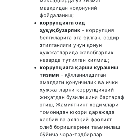
мақсадларда ўз хизмат
мавқеидан ноқонуний
фойдаланиш;
коррупцияга оид
ҳуқуқбузарлик
- коррупция
белгиларига эга бўлган, содир
этилганлиги учун қонун
ҳужжатларида жавобгарлик
назарда тутилган қилмиш;
коррупцияга қарши курашиш
тизими
- қўлланиладиган
амалдаги қонунчилик ва ички
ҳужжатларни коррупциявий
жиҳатдан бузилишини бартараф
этиш, Жамиятнинг ходимлари
томонидан юқори даражада
касбий ва ахлоқий фаолият
олиб боришларини таъминлаш
бўйича чора-тадбирлар