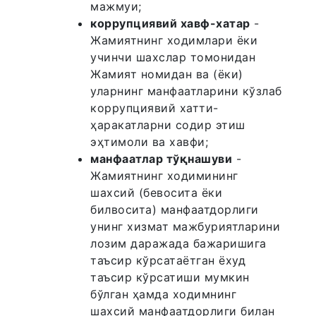
мажмуи;
коррупциявий хавф-хатар
-
Жамиятнинг ходимлари ёки
учинчи шахслар томонидан
Жамият номидан ва (ёки)
уларнинг манфаатларини кўзлаб
коррупциявий хатти-
ҳаракатларни содир этиш
эҳтимоли ва хавфи;
манфаатлар тўқнашуви
-
Жамиятнинг ходимининг
шахсий (бевосита ёки
билвосита) манфаатдорлиги
унинг хизмат мажбуриятларини
лозим даражада бажаришига
таъсир кўрсатаётган ёхуд
таъсир кўрсатиши мумкин
бўлган ҳамда ходимнинг
шахсий манфаатдорлиги билан