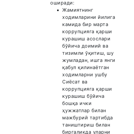
оширади:
Жамиятнинг
ходимларини йилига
камида бир марта
коррупцияга қарши
курашиш асослари
бўйича доимий ва
тизимли ўқитиш, шу
жумладан, ишга янги
қабул қилинаётган
ходимларни ушбу
Сиёсат ва
коррупцияга қарши
курашиш бўйича
бошқа ички
ҳужжатлар билан
мажбурий тартибда
таништириш билан
биргаликда уларни