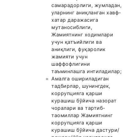
самарадорлиги, жумладан,
уларнинг аниқланган хавф-
хатар даражасига
мутаносиблиги,
Жамиятнинг ходимлари
учун қатъийлиги ва
аниқлиги, фуқаролик
жамияти учун
шаффофлигини
таъминлашга интиладилар;
Амалга ошириладиган
тадбирлар, шунингдек,
коррупцияга қарши
курашиш бўйича назорат
чоралари ва тартиб-
таомиллар Жамиятнинг
коррупцияга қарши
курашиш бўйича дастури/