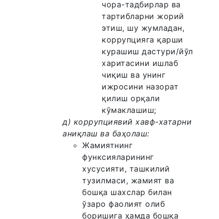
чора-тадбирлар ва
тартибларни жорий
этиш, шу жумладан,
коррупцияга қарши
курашиш дастури/йўл
харитасини ишлаб
чиқиш ва унинг
ижросини назорат
қилиш орқали
кўмаклашиш;
д) коррупциявий хавф-хатарни
аниқлаш ва баҳолаш:
Жамиятнинг
функсияларининг
хусусияти, ташкилий
тузилмаси, жамият ва
бошқа шахслар билан
ўзаро фаолият олиб
боришига ҳамда бошқа