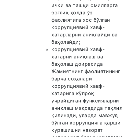
ички ва ташқи омилларга
боғлиқ ҳолда ўз
фаолиятига хос бўлган
коррупциявий хавф-
хатарларни аниқлайди ва
баҳолайди;
коррупциявий хавф-
хатарни аниқлаш ва
баҳолаш доирасида
Жамиятнинг фаолиятининг
барча соҳалари
коррупциявий хавф-
хатарига кўпроқ
учрайдиган функсияларни
аниқлаш мақсадида таҳлил
қилинади, уларда мавжуд
бўлган коррупцияга қарши
курашишни назорат