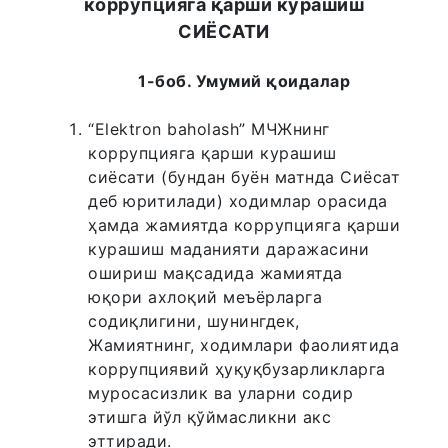
коррупцияга қарши курашиш
СИЁСАТИ
1-боб. Умумий қоидалар
“Elektron baholash” МЧЖнинг
коррупцияга қарши курашиш
сиёсати (бундан буён матнда Сиёсат
деб юритилади) ходимлар орасида
ҳамда жамиятда коррупцияга қарши
курашиш маданияти даражасини
ошириш мақсадида жамиятда
юқори ахлоқий меъёрларга
содиқлигини, шунингдек,
Жамиятнинг, ходимлари фаолиятида
коррупциявий ҳуқуқбузарликларга
муросасизлик ва уларни содир
этишга йўл қўймасликни акс
эттиради.