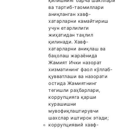
қилишнинг барча шакллари
ва тартиб-таомиллари
аниқланган хавф-
хатарларни камайтириш
учун етарлилиги
жиҳатидан таҳлил
қилинади. Хавф-
хатарларни аниқлаш ва
баҳолаш жараёнида
Жамият Ички назорат
хизматининг фаол кўллаб-
қувватлаши ва назорати
остида Жамиятнинг
тегишли раҳбарлари,
коррупцияга қарши
курашишни
мувофиқлаштирувчи
шахслар иштирок этади;
коррупциявий хавф-