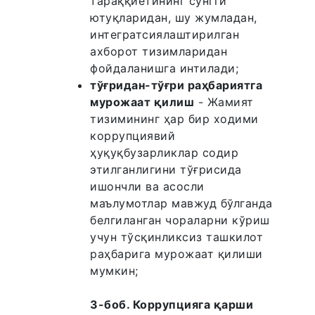
тараққиётининг сўнгги
ютуқларидан, шу жумладан,
интегратсиялаштирилган
ахборот тизимларидан
фойдаланишга интилади;
тўғридан-тўғри раҳбариятга
мурожаат қилиш
- Жамият
тизимининг ҳар бир ходими
коррупциявий
ҳуқуқбузарликлар содир
этилганлигини тўғрисида
ишончли ва асосли
маълумотлар мавжуд бўлганда
белгиланган чораларни кўриш
учун тўсқинликсиз ташкилот
раҳбарига мурожаат қилиши
мумкин;
3-боб. Коррупцияга қарши