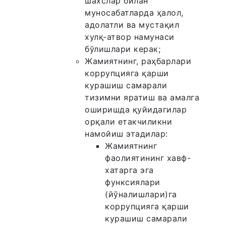
шахслар билан
муносабатларда ҳалол,
адолатли ва мустақил
хулқ-атвор намунаси
бўлишлари керак;
Жамиятнинг, раҳбарлари
коррупцияга қарши
курашиш самарали
тизимни яратиш ва амалга
оширишда қуйидагилар
орқали етакчиликни
намойиш этадилар:
Жамиятнинг
фаолиятининг хавф-
хатарга эга
функсиялари
(йўналишлари)га
коррупцияга қарши
курашиш самарали