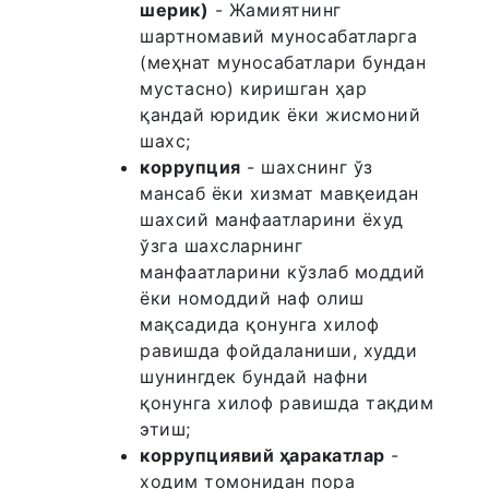
шерик)
- Жамиятнинг
шартномавий муносабатларга
(меҳнат муносабатлари бундан
мустасно) киришган ҳар
қандай юридик ёки жисмоний
шахс;
коррупция
- шахснинг ўз
мансаб ёки хизмат мавқеидан
шахсий манфаатларини ёхуд
ўзга шахсларнинг
манфаатларини кўзлаб моддий
ёки номоддий наф олиш
мақсадида қонунга хилоф
равишда фойдаланиши, худди
шунингдек бундай нафни
қонунга хилоф равишда тақдим
этиш;
коррупциявий ҳаракатлар
-
ходим томонидан пора