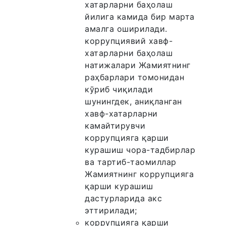
хатарларни баҳолаш
йилига камида бир марта
амалга оширилади.
коррупциявий хавф-
хатарларни баҳолаш
натижалари Жамиятнинг
раҳбарлари томонидан
кўриб чиқилади
шунингдек, аниқланган
хавф-хатарларни
камайтирувчи
коррупцияга қарши
курашиш чора-тадбирлар
ва тартиб-таомиллар
Жамиятнинг коррупцияга
қарши курашиш
дастурларида акс
эттирилади;
коррупцияга қарши