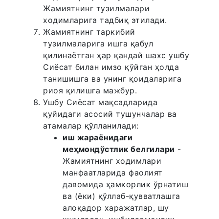
Жамиятнинг тузилмалари
ходимларига тадбиқ этилади.
Жамиятнинг таркибий
тузилмаларига ишга қабул
қилинаётган ҳар қандай шахс ушбу
Сиёсат билан имзо қўйган ҳолда
танишишга ва унинг қоидаларига
риоя қилишга мажбур.
Ушбу Сиёсат мақсадларида
қуйидаги асосий тушунчалар ва
атамалар қўлланилади:
иш жараёнидаги
меҳмондўстлик белгилари
-
Жамиятнинг ходимлари
манфаатларида фаолият
давомида ҳамкорлик ўрнатиш
ва (ёки) қўллаб-қувватлашга
алоқадор харажатлар, шу