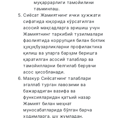
муқаррарлиги тамойилини
таъминлаш.
Сиёсат Жамиятнинг ички ҳужжати
сифатида юқорида кўрсатилган
асосий мақсадларга эришиш учун
Жамиятнинг таркибий тузилмалари
фаолиятида коррупция билан боғлик
ҳуқуқбузарликларни профилактика
қилиш ва уларга барҳам беришга
қаратилган асосий талаблар ва
тамойилларни белгилаб берувчи
асос ҳисобланади.
Мазкур Сиёсатнинг талаблари
эгаллаб турган лавозими ва
бажарадиган вазифа ва
функсияларидан қатъий назар
Жамият билан меҳнат
муносабатларида бўлган барча
ходимларга, шу жумладан,