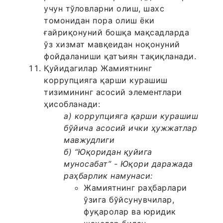
учун тўловларни олиш, шахс
томонидан пора олиш ёки
ғайриқонуний бошқа мақсадларда
ўз хизмат мавқеидан ноқонуний
фойдаланиши қатъиян тақиқланади.
Қуйидагилар Жамиятнинг
коррупцияга қарши курашиш
тизимининг асосий элементлари
ҳисобланади:
а) коррупцияга қарши курашиш
бўйича асосий ички ҳужжатлар
мавжудлиги
б) “Юқоридан қуйига
муносабат” - Юқори даражада
раҳбарлик намунаси:
Жамиятнинг раҳбарлари
ўзига бўйсунувчилар,
фуқаролар ва юридик