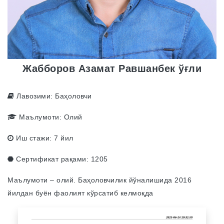
Жабборов Азамат Равшанбек ўғли
Лавозими:
Баҳоловчи
Маълумоти:
Олий
Иш стажи:
7 йил
Сертификат рақами:
1205
Маълумоти – олий. Баҳоловчилик йўналишида 2016
йилдан буён фаолият кўрсатиб келмоқда