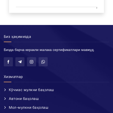
Биз ҳақимизда
Бизда барча керакли малака сертификатлари мавжуд.
Хизматлар
Кўчмас мулкни баҳолаш
Автони баҳолаш
Мол-мулкни баҳолаш