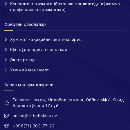
Консалтинг хизмати (баҳолаш фаолиятида қўшимча
профессионал хизматлар)
Фойдали ҳаволалар
Хужжат хақиқийлигини текшириш
Кўп сўраладиган саволлар
Экспертлар
Умумий маълумот
Алоқа маълумотларини
Тошкент шаҳри, Миробод тумани, Ойбек МФЙ, Саид
Барака кўчаси 17а уй
online@e-baholash.uz
+998(71) 203-77-22