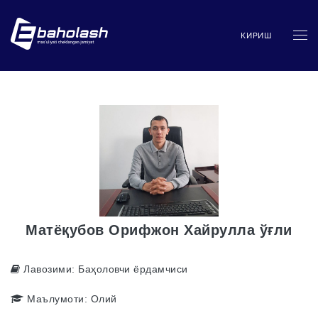
КИРИШ
Матёқубов Орифжон Хайрулла ўғли
Лавозими:
Баҳоловчи ёрдамчиси
Маълумоти:
Олий