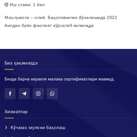
Иш стажи:
1 йил
Маълумоти – олий. Баҳоловчилик йўналишида 2022
йилдан буён фаолият кўрсатиб келмоқда
Биз ҳақимизда
Бизда барча керакли малака сертификатлари мавжуд.
Хизматлар
Кўчмас мулкни баҳолаш