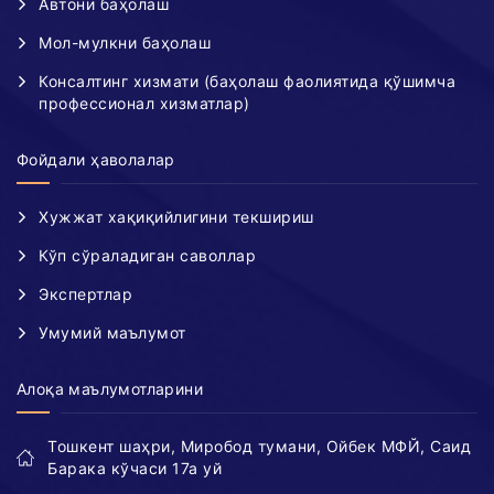
Автони баҳолаш
Мол-мулкни баҳолаш
Консалтинг хизмати (баҳолаш фаолиятида қўшимча
профессионал хизматлар)
Фойдали ҳаволалар
Хужжат хақиқийлигини текшириш
Кўп сўраладиган саволлар
Экспертлар
Умумий маълумот
Алоқа маълумотларини
Тошкент шаҳри, Миробод тумани, Ойбек МФЙ, Саид
Барака кўчаси 17а уй